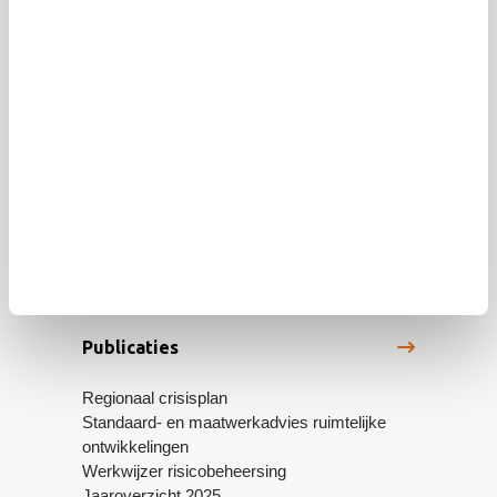
Veiligheidsregio Brabant-Zuidoost
(VRBZO)
Postbus 242
5600 AE Eindhoven
info@vrbzo.nl
Publicaties
Regionaal crisisplan
Standaard- en maatwerkadvies ruimtelijke
ontwikkelingen
Werkwijzer risicobeheersing
Jaaroverzicht 2025