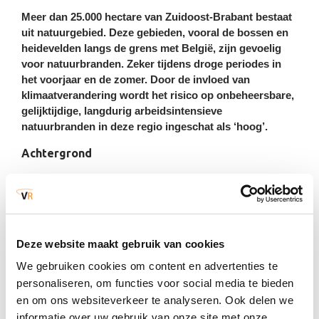
Wateroverlast door extreme neerslag
Meer dan 25.000 hectare van Zuidoost-Brabant bestaat
uit natuurgebied. Deze gebieden, vooral de bossen en
heidevelden langs de grens met België, zijn gevoelig
Dijkdoorbraak
voor natuurbranden. Zeker tijdens droge periodes in
het voorjaar en de zomer. Door de invloed van
Natuurbranden
klimaatverandering wordt het risico op onbeheersbare,
gelijktijdige, langdurig arbeidsintensieve
natuurbranden in deze regio ingeschat als ‘hoog’.
Koudegolf, sneeuw en ijzel
Achtergrond
Natuurbranden kunnen ontstaan door menselijke invloeden
Hittegolf
(zoals brandstichting of onoplettend gedrag) en natuurlijke
oorzaken (zoals blikseminslag). Door langere periodes van
droogte en hogere temperaturen groeit de kans op
Storm en windhozen
Deze website maakt gebruik van cookies
natuurbranden.
We gebruiken cookies om content en advertenties te
Risico’s
Gezondheid
personaliseren, om functies voor social media te bieden
en om ons websiteverkeer te analyseren. Ook delen we
Natuurbranden kunnen leiden tot directe en indirecte
Humane infectieziekten
informatie over uw gebruik van onze site met onze