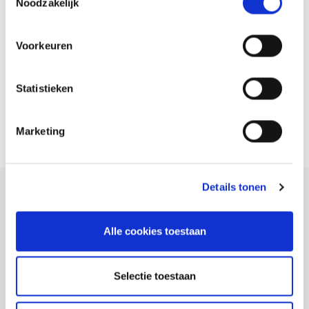
Noodzakelijk
en bevoegdheden met betrekking tot
rampenbestrijding en crisisbeheersing.
Voorkeuren
Lees hier het plan met toelichtingen.
Statistieken
Bekijk hier het plan zoals vastgesteld door het
Algemeen Bestuur.
Marketing
Details tonen
Alle cookies toestaan
Veiligheidsregio Brabant-Zuidoost
(VRBZO)
Selectie toestaan
Postbus 242