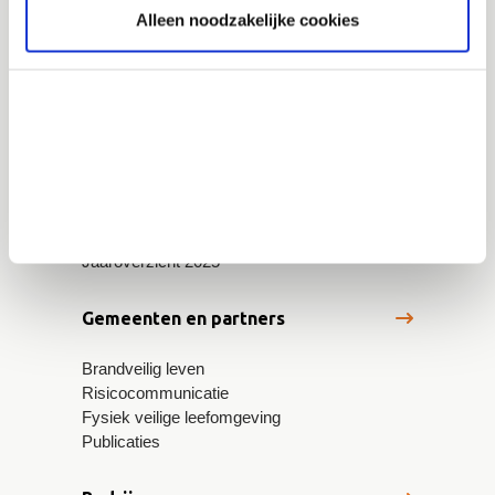
5600 AE Eindhoven
Alleen noodzakelijke cookies
info@vrbzo.nl
Publicaties
Regionaal crisisplan
Standaard- en maatwerkadvies ruimtelijke
ontwikkelingen
Werkwijzer risicobeheersing
Jaaroverzicht 2025
Gemeenten en partners
Brandveilig leven
Risicocommunicatie
Fysiek veilige leefomgeving
Publicaties