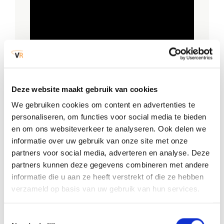
Deze website maakt gebruik van cookies
We gebruiken cookies om content en advertenties te
personaliseren, om functies voor social media te bieden
en om ons websiteverkeer te analyseren. Ook delen we
informatie over uw gebruik van onze site met onze
partners voor social media, adverteren en analyse. Deze
partners kunnen deze gegevens combineren met andere
Accepteer
marketing cookies om deze video te
informatie die u aan ze heeft verstrekt of die ze hebben
bekijken.
verzameld op basis van uw gebruik van hun services.
Dit plan beschrijft op hoofdlijnen de inrichting van
Toestemmingsselectie
de organisatie, de taken, verantwoordelijkheden