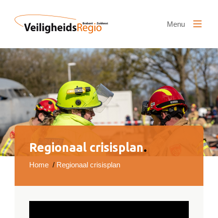
Naar hoofdinhoud
Menu
Regionaal crisisplan
.
Home
/
Regionaal crisisplan