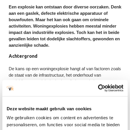
Wateroverlast door extreme neerslag
Vitale voorzieningen
Een explosie kan ontstaan door diverse oorzaken. Denk
aan een gaslek, defecte elektrische apparatuur of
Uitval / verstoring
Dierziekten
bouwfouten. Maar het kan ook gaan om criminele
Dijkdoorbraak
elektriciteitsvoorziening
Fysieke leefomgeving en milieu
activiteiten. Woningexplosies hebben meestal minder
Ongevallen chemische stoffen
impact dan industriële explosies. Toch kan het in beide
Uitval / verstoring gas-/
(stationair)
Natuurbranden
gevallen leiden tot dodelijke slachtoffers, gewonden en
warmtevoorziening
aanzienlijke schade.
Ongevallen biologische agentia
Uitval / verstoring data en
Achtergrond
(stationair en verkeer)
Koudegolf, sneeuw en ijzel
telecommunicatie
De kans op een woningexplosie hangt af van factoren zoals
Stralingsongevallen
Uitval / verstoring
de staat van de infrastructuur, het onderhoud van
(stationair en verkeer)
Hittegolf
drinkwatervoorziening
gasleidingen en elektrische installaties en de inzet van
Verkeersongevallen weg
gecertificeerde bedrijven voor installatie en onderhoud.
Uitval / verstoring
(o.a. chemische stoffen)
Verouderde infrastructuur vergroot het risico. Nieuwe
Storm en windhozen
rioolwaterzuiveringsvoorziening
risico’s door de energietransitie verdienen nader onderzoek.
Verkeersongevallen water
Bijvoorbeeld lithium-ion thuisbatterijen of het gebruik van
Deze website maakt gebruik van cookies
(o.a. chemische stoffen)
waterstofgas. Technologische ontwikkelingen, zoals
We gebruiken cookies om content en advertenties te
gassensoren, kunnen bijdragen aan de preventie van
personaliseren, om functies voor social media te bieden
Verkeersongevallen spoor
explosies. Maar deze zijn nog niet verplicht. Ook strengere