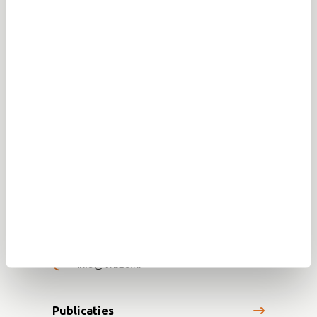
rampen en crises in Brabant. Én geeft informatie over hoe
je jezelf kunt voorbereiden op rampen en crises.
Veiligheidsregio Brabant-Zuidoost
(VRBZO)
Postbus 242
5600 AE Eindhoven
info@vrbzo.nl
Publicaties