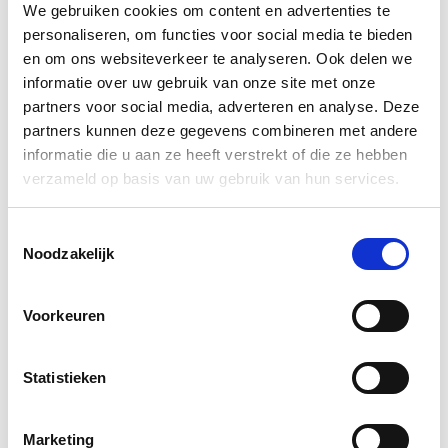
(o.a. chemische stoffen)
culturele en etnische spanningen kunnen zorgen dat
We gebruiken cookies om content en advertenties te
protesten overgaan in rellen.
personaliseren, om functies voor social media te bieden
Verkeersongevallen lucht
en om ons websiteverkeer te analyseren. Ook delen we
Door moderne ontwikkelingen als mobiele technologie en
(o.a. chemische stoffen)
informatie over uw gebruik van onze site met onze
sociale media, verandert de aard van rellen. Grote groepen
partners voor social media, adverteren en analyse. Deze
mensen zijn gemakkelijker, snel te mobiliseren en maken
Incidenten tunnels
partners kunnen deze gegevens combineren met andere
realtime
monitoring van incidenten mogelijk. Tegelijkertijd
informatie die u aan ze heeft verstrekt of die ze hebben
kunnen ze ook geruchten en desinformatie snel
verzameld op basis van uw gebruik van hun services.
verspreiden. Dat kan rellen verergeren. Globalisering zorgt
Ongeval buisleidingen
dat lokale gebeurtenissen snel internationale aandacht
trekken en zelfs aanleiding kunnen geven tot
Toestemmingsselectie
solidariteitsprotesten in andere landen.
Noodzakelijk
Branden gebouwde omgeving
Voorkeuren
Instortingen gebouw
Risico’s
De kans op grootschalige openbare ordeverstoringen blijft
Statistieken
Explosie
groot. De toename van sociale en economische
ongelijkheden, politieke polarisatie en de invloed van
moderne communicatietechnologieën spelen hierin een
Marketing