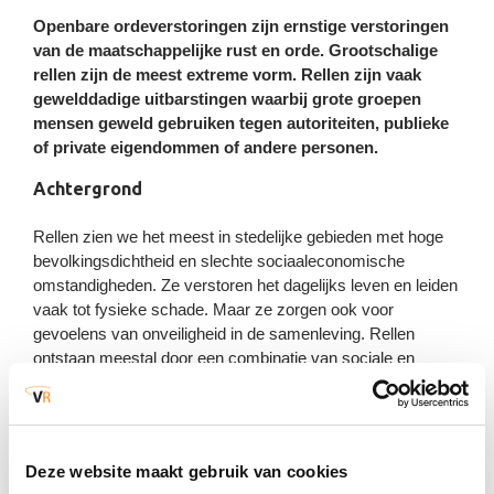
Wateroverlast door extreme neerslag
Vitale voorzieningen
Openbare ordeverstoringen zijn ernstige verstoringen
van de maatschappelijke rust en orde. Grootschalige
Uitval / verstoring
Dierziekten
rellen zijn de meest extreme vorm. Rellen zijn vaak
Dijkdoorbraak
elektriciteitsvoorziening
Fysieke leefomgeving en milieu
gewelddadige uitbarstingen waarbij grote groepen
Ongevallen chemische stoffen
mensen geweld gebruiken tegen autoriteiten, publieke
Uitval / verstoring gas-/
(stationair)
Natuurbranden
of private eigendommen of andere personen.
Maatschappij
warmtevoorziening
Verstoring publieksveiligheid
Achtergrond
Ongevallen biologische agentia
Uitval / verstoring data en
evenementen
(stationair en verkeer)
Koudegolf, sneeuw en ijzel
telecommunicatie
Rellen zien we het meest in stedelijke gebieden met hoge
bevolkingsdichtheid en slechte sociaaleconomische
Stralingsongevallen
Uitval / verstoring
Openbare orde verstoringen
omstandigheden. Ze verstoren het dagelijks leven en leiden
(stationair en verkeer)
Hittegolf
drinkwatervoorziening
vaak tot fysieke schade. Maar ze zorgen ook voor
Verkeersongevallen weg
gevoelens van onveiligheid in de samenleving. Rellen
Uitval / verstoring
Extreem geweld in openbare ruimte
(o.a. chemische stoffen)
ontstaan meestal door een combinatie van sociale en
Storm en windhozen
rioolwaterzuiveringsvoorziening
economische ongelijkheden. Bijvoorbeeld werkloosheid,
Verkeersongevallen water
armoede en discriminatie kunnen leiden tot ontevredenheid
Cyberaanval
(o.a. chemische stoffen)
en frustratie onder de bevolking. Politieke onrust, onvrede
over overheidsbeleid en incidenten met autoriteiten kunnen
Deze website maakt gebruik van cookies
Verkeersongevallen spoor
dan genoeg zijn om het vuurtje te laten ontbranden. Ook
Ramp op afstand