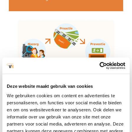
Deze website maakt gebruik van cookies
We gebruiken cookies om content en advertenties te
personaliseren, om functies voor social media te bieden
en om ons websiteverkeer te analyseren. Ook delen we
informatie over uw gebruik van onze site met onze
Op 26 maart 2015 stelde het Algemeen Bestuur
partners voor social media, adverteren en analyse. Deze
(de 21 burgemeesters) van Veiligheidsregio
partners kunnen deze gegevens combineren met andere