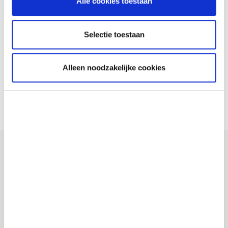
Alle cookies toestaan
in de gemeenten een bijdrage leveren aan die
brandveilige samenleving.
Selectie toestaan
Download de regionale
producten en diensten
catalogus
Alleen noodzakelijke cookies
Veiligheidsregio Brabant-Zuidoost
(VRBZO)
Postbus 242