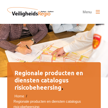
Naar hoofdinhoud
Menu
Regionale producten en
diensten catalogus
risicobeheersing
.
Home
/
Regionale producten en diensten catalogus
risicobeheersing