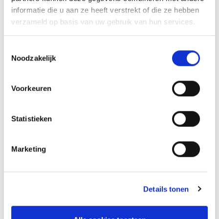
Brabant-Zuidoost (VRBZO) de Toekomstvisie
informatie die u aan ze heeft verstrekt of die ze hebben
Brandweerzorg vast. De visie is een pleidooi voor
verzameld op basis van uw gebruik van hun services.
het voorkómen van onveiligheid en incidenten;
voor eigen verantwoordelijkheid, voor
Toestemmingsselectie
zelfredzaamheid en voor effectief optreden door
Noodzakelijk
overheden bij grote risico’s. In deze regionale
producten en diensten catalogus nemen we u als
gemeente mee in de VRBZO-taken op het gebied
Voorkeuren
van Risicobeheersing en de manier waarop we
dat doen. Daarnaast duiden we bij welke taken
VRBZO bevoegd gezag is (vanuit de Wet
Statistieken
veiligheidsregio’s) en bij welke taken we u als
bevoegd gezag adviseren. We benoemen welk
beleid we hanteren en we staan stil bij het borgen
Marketing
van een hoge kwaliteit van onze dienstverlening.
Het doel van de regionale catalogus is het
ondersteunen van onze samenwerking. Met als
gemeenschappelijk doel: een (brand)veilige
Details tonen
samenleving. En samenwerking is mensenwerk.
Belangrijk is dat wij vooral samen met de collega’s