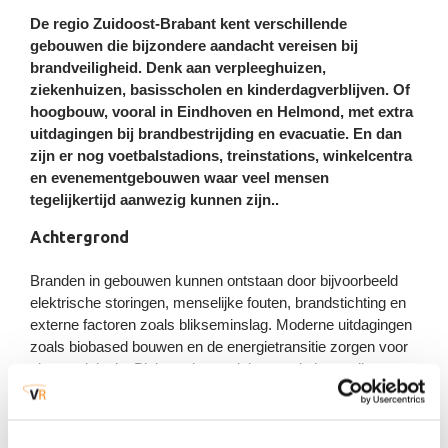
Wateroverlast door extreme neerslag
Vitale voorzieningen
De regio Zuidoost-Brabant kent verschillende
gebouwen die bijzondere aandacht vereisen bij
Uitval / verstoring
Dierziekten
brandveiligheid. Denk aan verpleeghuizen,
Dijkdoorbraak
elektriciteitsvoorziening
Fysieke leefomgeving en milieu
ziekenhuizen, basisscholen en kinderdagverblijven. Of
Ongevallen chemische stoffen
hoogbouw, vooral in Eindhoven en Helmond, met extra
Uitval / verstoring gas-/
(stationair)
Natuurbranden
uitdagingen bij brandbestrijding en evacuatie. En dan
warmtevoorziening
zijn er nog voetbalstadions, treinstations, winkelcentra
Ongevallen biologische agentia
Uitval / verstoring data en
en evenementgebouwen waar veel mensen
(stationair en verkeer)
Koudegolf, sneeuw en ijzel
telecommunicatie
tegelijkertijd aanwezig kunnen zijn..
Achtergrond
Stralingsongevallen
Uitval / verstoring
(stationair en verkeer)
Hittegolf
drinkwatervoorziening
Branden in gebouwen kunnen ontstaan door bijvoorbeeld
Verkeersongevallen weg
elektrische storingen, menselijke fouten, brandstichting en
Uitval / verstoring
(o.a. chemische stoffen)
externe factoren zoals blikseminslag. Moderne uitdagingen
Storm en windhozen
rioolwaterzuiveringsvoorziening
zoals biobased bouwen en de energietransitie zorgen voor
Verkeersongevallen water
nieuwe risico’s. Biobased materialen, zoals hout, zijn
(o.a. chemische stoffen)
brandbaarder. En zonnepanelen en warmtepompen zorgen
voor ook technische risico’s. Dit geldt ook voor de
Verkeersongevallen spoor
toepassing van allerlei moderne materialen en bouwwijzen