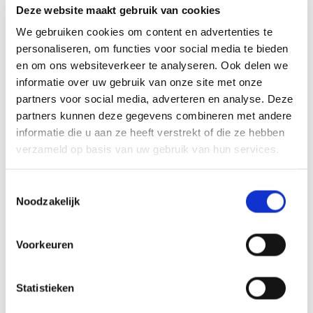
(o.a. chemische stoffen)
en functievermenging. Er komt steeds meer complexe
Deze website maakt gebruik van cookies
bebouwing in combinatie met de energietransitie. Denk
We gebruiken cookies om content en advertenties te
Verkeersongevallen lucht
bijvoorbeeld aan parkeergarages met elektrische
personaliseren, om functies voor social media te bieden
(o.a. chemische stoffen)
voertuigen onder woongebouwen. De huidige middelen van
en om ons websiteverkeer te analyseren. Ook delen we
de brandweer zijn ontoereikend voor veilig, doelgericht en
informatie over uw gebruik van onze site met onze
doelmatig repressief optreden. Het wordt steeds
Incidenten tunnels
gevaarlijker om naar binnen te gaan. Onbemenste
partners voor social media, adverteren en analyse. Deze
systemen voor verkennen en blussen worden steeds
partners kunnen deze gegevens combineren met andere
belangrijker.
informatie die u aan ze heeft verstrekt of die ze hebben
Ongeval buisleidingen
verzameld op basis van uw gebruik van hun services.
Bouwvoorschriften en brandpreventiemaatregelen kunnen
brandrisico beperken. Maar menselijke fouten, technische
Branden gebouwde omgeving
gebreken en onachtzaamheid blijven belangrijke oorzaken.
Toestemmingsselectie
Noodzakelijk
Daarnaast vergroten gebrek aan bewustwording, training en
toezicht de kans op branden. Net als externe factoren,
Instortingen gebouw
zoals klimaatverandering en extreme
Voorkeuren
weersomstandigheden. De regelgeving loopt achter op
nieuwe ontwikkelingen. Hierdoor wordt het steeds moeilijker
Explosie
om branden te voorkomen met behulp van
Statistieken
bouwvoorschriften en preventiemaatregelen.