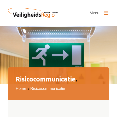
Naar hoofdinhoud
Menu
Risicocommunicatie
.
Home
/
Risicocommunicatie