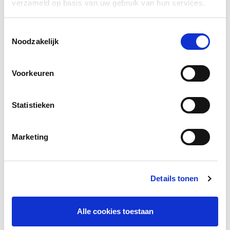
verzameld op basis van uw gebruik van hun services.
Risico- en crisiscommunicatie: verschil en
relatie
Toestemmingsselectie
Risicocommunicatie gaat over: wat als? Wat moet
Noodzakelijk
je doen bij een ramp of crisis. Crisiscommunicatie
gebeurt tijdens de ramp of crisis. Het gaat dan
over de gevolgen van die ramp of crisis, de
Voorkeuren
gevaren en wat je op dat moment moet doen of
laten.
Statistieken
Er is ook een relatie tussen risico- en
crisiscommunicatie. Het is krachtiger als je
informatie over een ramp of crisis al eens hebt
Marketing
gehoord. Door doeltreffende risicocommunicatie,
wordt de effectiviteit van de crisiscommunicatie
groter: de koude fase helpt de warme.
Details tonen
Toolkits
Alle cookies toestaan
Bij de Veiligheidsregio Brabant-Zuidoost vinden we
het belangrijk dat inwoners en organisaties zich