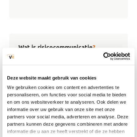
Wat is risicocommunicatie
?
Welke gevaren en risico’s zijn er in je omgeving?
Waar kun je aan blootgesteld worden? Dat
vertellen wij je graag. Zodat je je bewust bent van
Deze website maakt gebruik van cookies
de risico’s in je leefomgeving. Je kunt je alvast
We gebruiken cookies om content en advertenties te
voorbereiden en je weet wat je moet doen tijdens
personaliseren, om functies voor social media te bieden
een ramp of crisis. Je vergroot daarmee je
zelfredzaamheid.
en om ons websiteverkeer te analyseren. Ook delen we
Risicocommunicatie gaat ook over de
informatie over uw gebruik van onze site met onze
maatregelen die de overheid neemt, om gevaren
partners voor social media, adverteren en analyse. Deze
en risico’s te beperken of die de overheid neemt
partners kunnen deze gegevens combineren met andere
als een ramp of crisis zich voordoet.
informatie die u aan ze heeft verstrekt of die ze hebben