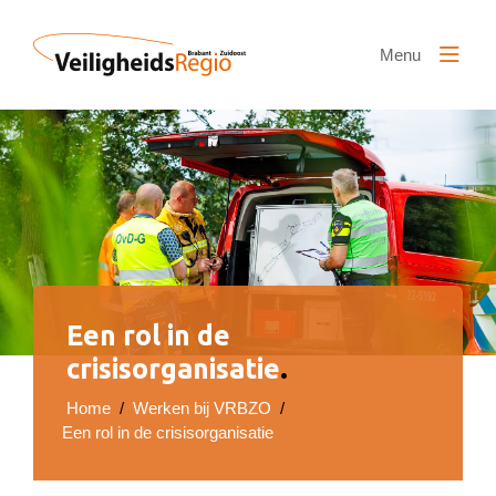
Naar hoofdinhoud
Menu
Een rol in de
crisisorganisatie
.
Home
/
Werken bij VRBZO
/
Een rol in de crisisorganisatie