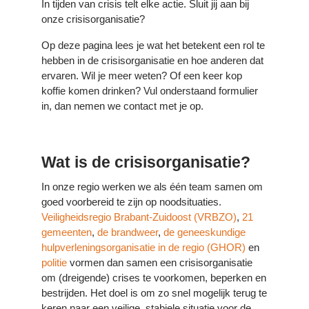
In tijden van crisis telt elke actie. Sluit jij aan bij
onze crisisorganisatie?
Op deze pagina lees je wat het betekent een rol te
hebben in de crisisorganisatie en hoe anderen dat
ervaren. Wil je meer weten? Of een keer kop
koffie komen drinken? Vul onderstaand formulier
in, dan nemen we contact met je op.
Wat is de crisisorganisatie?
In onze regio werken we als één team samen om
goed voorbereid te zijn op noodsituaties.
Veiligheidsregio Brabant-Zuidoost (VRBZO)
,
21
gemeenten
,
de brandweer
,
de geneeskundige
hulpverleningsorganisatie in de regio (GHOR)
en
politie
vormen dan samen een crisisorganisatie
om (dreigende) crises te voorkomen, beperken en
bestrijden. Het doel is om zo snel mogelijk terug te
keren naar een veilige, stabiele situatie voor de