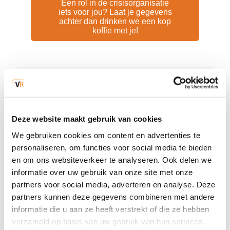
Een rol in de crisisorganisatie
iets voor jou? Laat je gegevens
achter dan drinken we een kop
koffie met je!
Veelgestelde vragen over een rol
in de crisisorganisatie
Deze website maakt gebruik van cookies
We gebruiken cookies om content en advertenties te
Wat betekenen de termen:
personaliseren, om functies voor social media te bieden
beschikbaarheidspiket en
en om ons websiteverkeer te analyseren. Ook delen we
bereikbaarheidspiket
informatie over uw gebruik van onze site met onze
partners voor social media, adverteren en analyse. Deze
Een piketfunctionaris kan een
partners kunnen deze gegevens combineren met andere
beschikbaarheidspiket of een
Word ik opgeleid, getraind en
informatie die u aan ze heeft verstrekt of die ze hebben
bereikbaarheidspiket hebben.
beoefend voor een rol in de
verzameld op basis van uw gebruik van hun services.
Bij een
beschikbaarheidspiket
combineert