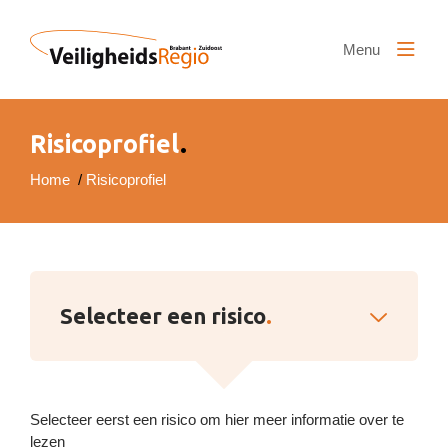
Naar hoofdinhoud
Menu
Risicoprofiel
.
Home
/
Risicoprofiel
Selecteer een risico
.
Hieronder vind je, per maatschappelijk thema, een
Natuur en klimaat
aantal risico’s. Klik op een risico om hier meer
Wateroverlast door hoge
over te lezen.
rivierwaterstanden
Selecteer eerst een risico om hier meer informatie over te
lezen