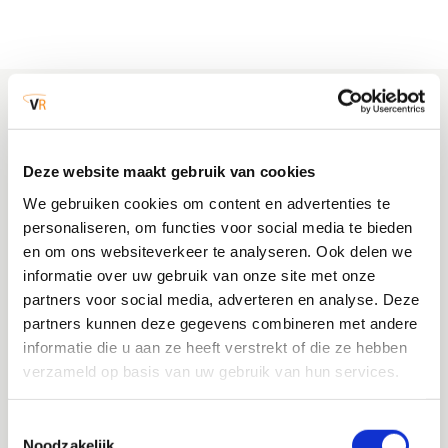
Wateroverlast door extreme neerslag
Dijkdoorbraak
Samen maken we de regio veiliger
.
Natuurbranden
Deze website maakt gebruik van cookies
Onze organisatie en onze partners moeten goed voorbereid
Koudegolf, sneeuw en ijzel
zijn en kunnen reageren op verschillende (fysieke)
We gebruiken cookies om content en advertenties te
veiligheidsrisico’s die in de samenleving kunnen ontstaan.
personaliseren, om functies voor social media te bieden
Zoals natuurbranden, extreem weer en ongevallen met
en om ons websiteverkeer te analyseren. Ook delen we
Hittegolf
chemische stoffen, maar bijvoorbeeld ook infectieziekten
informatie over uw gebruik van onze site met onze
en uitval van vitale voorzieningen. Het Regionaal
partners voor social media, adverteren en analyse. Deze
Risicoprofiel geeft inzicht in de huidige en eventuele nieuwe
partners kunnen deze gegevens combineren met andere
Storm en windhozen
risico’s die onze regio bedreigen.
Het risicoprofiel is een
informatie die u aan ze heeft verstrekt of die ze hebben
document
dat is vastgesteld door ons Algemeen Bestuur .
verzameld op basis van uw gebruik van hun services.
Op deze pagina vind je per risico algemene informatie. Heb
Gezondheid
je hier vragen over, of wil je meer weten? Neem dan
Toestemmingsselectie
contact met ons op via info@vrbzo.nl.
Humane infectieziekten
Noodzakelijk