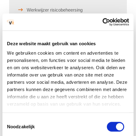
Werkwijzer risicobeheersing
Meer beleid en publicaties
Deze website maakt gebruik van cookies
We gebruiken cookies om content en advertenties te
personaliseren, om functies voor social media te bieden
en om ons websiteverkeer te analyseren. Ook delen we
informatie over uw gebruik van onze site met onze
Brabant Alert: Informatie voor
partners voor social media, adverteren en analyse. Deze
inwoners
.
partners kunnen deze gegevens combineren met andere
informatie die u aan ze heeft verstrekt of die ze hebben
Meer weten over incidenten in je
verzameld op basis van uw gebruik van hun services.
omgeving? Of op zoek naar informatie
over hoe je jezelf kunt voorbereiden
Toestemmingsselectie
op rampen, crises en risico’s?
Noodzakelijk