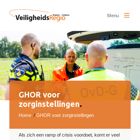
Naar hoofdinhoud
Menu
GHOR voor
zorginstellingen
.
Home
/
GHOR voor zorginstellingen
Als zich een ramp of crisis voordoet, komt er veel