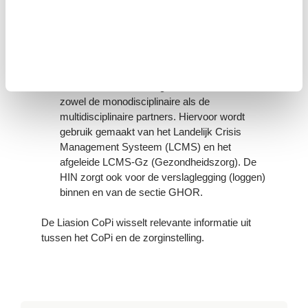
ingericht, dan wordt het HON Hoofd
Actiecentrum GHOR geactiveerd.
De HIN is belast met het tijdig en in de juiste
kwaliteit/kwantiteit verwerven, verwerken en
verstrekken van informatie. De HIN krijgt de
informatie van en brengt de informatie naar
zowel de monodisciplinaire als de
multidisciplinaire partners. Hiervoor wordt
gebruik gemaakt van het Landelijk Crisis
Management Systeem (LCMS) en het
afgeleide LCMS-Gz (Gezondheidszorg). De
HIN zorgt ook voor de verslaglegging (loggen)
binnen en van de sectie GHOR.
De Liasion CoPi wisselt relevante informatie uit
tussen het CoPi en de zorginstelling.