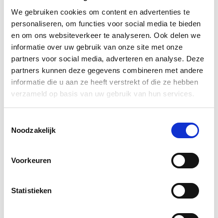
We gebruiken cookies om content en advertenties te
personaliseren, om functies voor social media te bieden
en om ons websiteverkeer te analyseren. Ook delen we
informatie over uw gebruik van onze site met onze
partners voor social media, adverteren en analyse. Deze
partners kunnen deze gegevens combineren met andere
informatie die u aan ze heeft verstrekt of die ze hebben
verzameld op basis van uw gebruik van hun services.
Toestemmingsselectie
Noodzakelijk
Accepteer
marketing cookies om deze video te
Voorkeuren
bekijken.
LCMS Geneeskundige Zorg (LCMS-GZ)
Statistieken
Het Landelijk Crisis Management Systeem
Geneeskundige Zorg (LCMS-GZ) zetten we in om