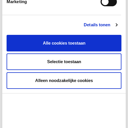
netcentrisch te werken. Binnen elke
Marketing
zorgorganisatie delen informatiecoördinatoren
(ICO) relevante informatie in het LCMS-GZ. Dit
doet de ICO door essentiële feitelijke informatie op
Details tonen
de juiste tijd in de juiste kwaliteit te verzamelen,
delen en ontsluiten. De vereiste competenties en
kerntaken voor een beginnend
Alle cookies toestaan
informatiecoördinator zijn opgenomen in een
kwalificatieprofiel
.
Het Hoofd Informatie (HIN) van de GHOR
Selectie toestaan
onderhoudt contact met de
informatiecoördinatoren. Zo delen we relevante
informatie over tijdens een crisis en de gevolgen
Alleen noodzakelijke cookies
hiervan.
Hieronder vind je een knop om direct door te
klikken naar de inlogpagina van LCMS.
GHOR4all
GHOR4all is een registratiesysteem met
informatie van zorginstellingen tijdens een ramp of