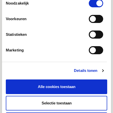
Sociale mediapost swipe Koen (2)
Noodzakelijk
185.5 KB
Voorkeuren
Downloaden
Statistieken
Marketing
JPG
Sociale mediapost swipe Yara (1)
Details tonen
331.7 KB
Alle cookies toestaan
Downloaden
Selectie toestaan