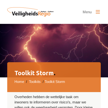
Naar hoofdinhoud
Menu
Toolkit Storm
.
Home
/
Toolkits
/
Toolkit Storm
Overheden hebben de wettelijke taak om
inwoners te informeren over risico’s, maar we
willen ook de weerbaarheid vergroten. Door kleine,