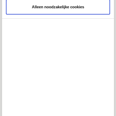
JPG
Alleen noodzakelijke cookies
Sociale mediapost swipe Yara (2)
185.5 KB
Downloaden
JPG
Visual landingspagina
1.9 MB
Downloaden