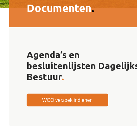
Documenten
.
Agenda’s en
besluitenlijsten Dagelijk
Bestuur
.
WOO verzoek indienen