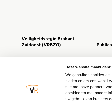
Woo-verzoeken, -besluiten en
verstrekte informatie
Veiligheidsregio Brabant-
Zuidoost (VRBZO)
Publica
Postbus 242
Regionaal
Deze website maakt gebru
5600 AE Eindhoven
Standaar
ruimtelij
We gebruiken cookies om c
info@vrbzo.nl
Werkwijz
bieden en om ons websitev
Jaarover
site met onze partners vo
combineren met andere inf
uw gebruik van hun servic