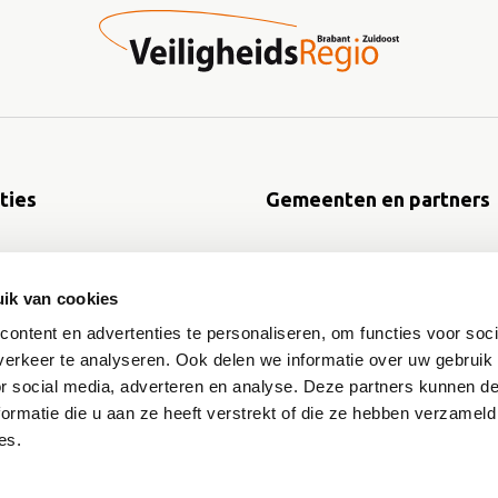
ties
Gemeenten en partners
 crisisplan
Brandveilig leven
ik van cookies
d- en maatwerkadvies
Risicocommunicatie
ke ontwikkelingen
Fysiek veilige leefomgeving
ontent en advertenties te personaliseren, om functies voor soci
er risicobeheersing
Publicaties
erkeer te analyseren. Ook delen we informatie over uw gebruik
zicht 2025
or social media, adverteren en analyse. Deze partners kunnen 
ormatie die u aan ze heeft verstrekt of die ze hebben verzameld
es.
Toegankelijkheidsverklaring
Privacy
Archief