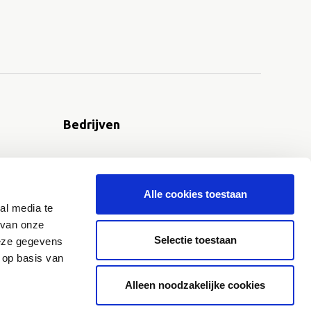
Bedrijven
Brandmeldinstallatie
Aanwijsbeschikking bedrijfsbrandweer
Alle cookies toestaan
Toezicht bedrijfsbrandweer
al media te
Inspectie brzo-inrichting
 van onze
Selectie toestaan
deze gegevens
 op basis van
Alleen noodzakelijke cookies
Cookie voorkeuren
Gemaakt door The DISTRIKT 2026