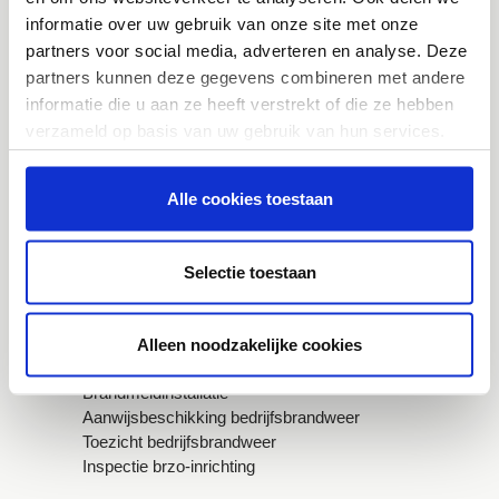
Regionaal crisisplan
informatie over uw gebruik van onze site met onze
Standaard- en maatwerkadvies ruimtelijke
partners voor social media, adverteren en analyse. Deze
ontwikkelingen
partners kunnen deze gegevens combineren met andere
Werkwijzer risicobeheersing
Jaaroverzicht 2025
informatie die u aan ze heeft verstrekt of die ze hebben
verzameld op basis van uw gebruik van hun services.
Gemeenten en partners
Toestemmingsselectie
Alle cookies toestaan
Noodzakelijk
Brandveilig leven
Risicocommunicatie
Fysiek veilige leefomgeving
Voorkeuren
Selectie toestaan
Publicaties
Statistieken
Bedrijven
Alleen noodzakelijke cookies
Brandmeldinstallatie
Marketing
Aanwijsbeschikking bedrijfsbrandweer
Toezicht bedrijfsbrandweer
Inspectie brzo-inrichting
Details tonen