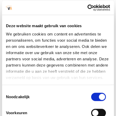
10 jaar geleden ingerold
.
Deze website maakt gebruik van cookies
Sureyha startte zo’n 25 geleden bij de financiële
administratie van de brandweer. “Op een gegeven
We gebruiken cookies om content en advertenties te
moment kwam er een nieuw financieel systeem.
personaliseren, om functies voor social media te bieden
Daarvoor hadden ze beheerders nodig. Dus
en om ons websiteverkeer te analyseren. Ook delen we
mensen die het systeem konden beheren en
informatie over uw gebruik van onze site met onze
konden sparren met gebruikers of hen helpen met
partners voor social media, adverteren en analyse. Deze
het nieuwe systeem. Naast mijn leidinggevende
partners kunnen deze gegevens combineren met andere
e
werd ik toen 2
beheerder. Ik vond het heel leuk
informatie die u aan ze heeft verstrekt of die ze hebben
om het systeem mee in te richten en het te
verzameld op basis van uw gebruik van hun services.
beheren. Jaren later werd er een team functioneel
beheer voor concernapplicaties opgericht. Ik heb
toen de kans gepakt om een van de eerste
Toestemmingsselectie
functionele beheerders te zijn in dat team. En dat
Noodzakelijk
is inmiddels 10 jaar geleden.”
Voorkeuren