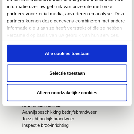
Regionaal crisisplan
informatie over uw gebruik van onze site met onze
Standaard- en maatwerkadvies ruimtelijke
partners voor social media, adverteren en analyse. Deze
ontwikkelingen
partners kunnen deze gegevens combineren met andere
Werkwijzer risicobeheersing
Jaaroverzicht 2025
informatie die u aan ze heeft verstrekt of die ze hebben
verzameld op basis van uw gebruik van hun services.
Gemeenten en partners
Toestemmingsselectie
Alle cookies toestaan
Noodzakelijk
Brandveilig leven
Risicocommunicatie
Fysiek veilige leefomgeving
Voorkeuren
Selectie toestaan
Publicaties
Statistieken
Bedrijven
Alleen noodzakelijke cookies
Brandmeldinstallatie
Marketing
Aanwijsbeschikking bedrijfsbrandweer
Toezicht bedrijfsbrandweer
Inspectie brzo-inrichting
Details tonen