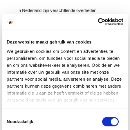
In Nederland zijn verschillende overheden
betrokken bij de uitvoering van de taken uit het
Besluit activiteiten leefomgeving (Bal) paragraaf
4.2, dat gaat over toezicht bij Seveso-inrichtingen.
Deze website maakt gebruik van cookies
Nederland is verdeeld in 6 gebieden, waarin de
uitvoering van deze taken georganiseerd is. 1 van
We gebruiken cookies om content en advertenties te
deze 6 gebieden is de provincie Noord-Brabant. In
personaliseren, om functies voor social media te bieden
dit gebied werken Omgevingsdienst Midden- en
en om ons websiteverkeer te analyseren. Ook delen we
West- Brabant, Nederlandse Arbeidsinspectie, de
informatie over uw gebruik van onze site met onze
waterkwaliteitsbeheerder Brabantse Delta en de 3
partners voor social media, adverteren en analyse. Deze
veiligheidsregio’s (Veiligheidsregio Midden- en
partners kunnen deze gegevens combineren met andere
West-Brabant, Veiligheidsregio Brabant-Noord en
informatie die u aan ze heeft verstrekt of die ze hebben
Veiligheidsregio Brabant-Zuidoost) samen bij de
uitvoering van de taken, waaronder het uitvoeren
verzameld op basis van uw gebruik van hun services.
van toezicht en de handhaving.
Toestemmingsselectie
Noodzakelijk
Lees hier het afwegingskader