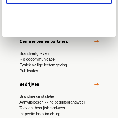
Regionaal crisisplan
Standaard- en maatwerkadvies ruimtelijke
ontwikkelingen
Werkwijzer risicobeheersing
Jaaroverzicht 2025
Gemeenten en partners
Brandveilig leven
Risicocommunicatie
Fysiek veilige leefomgeving
Publicaties
Bedrijven
Brandmeldinstallatie
Aanwijsbeschikking bedrijfsbrandweer
Toezicht bedrijfsbrandweer
Inspectie brzo-inrichting