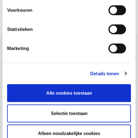
Voorkeuren
Statistieken
Marketing
Veiligheidsregio Brabant-Zuidoost
Details tonen
(VRBZO)
Postbus 242
Alle cookies toestaan
5600 AE Eindhoven
info@vrbzo.nl
Selectie toestaan
Publicaties
Alleen noodzakelijke cookies