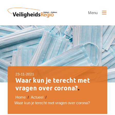
Naar hoofdinhoud
Menu
23-11-2021
Waar kun je terecht met
vragen over corona?
.
Home
/
Actueel
/
Waar kun je terecht met vragen over corona?