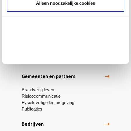
info@vrbzo.nl
Alleen noodzakelijke cookies
Publicaties
Regionaal crisisplan
Standaard- en maatwerkadvies ruimtelijke
ontwikkelingen
Werkwijzer risicobeheersing
Jaaroverzicht 2025
Gemeenten en partners
Brandveilig leven
Risicocommunicatie
Fysiek veilige leefomgeving
Publicaties
Bedrijven