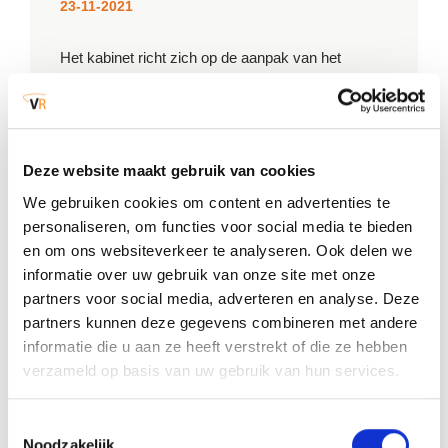
23-11-2021
Het kabinet richt zich op de aanpak van het
coronavirus. Wil je meer weten over bijvoorbeeld
de huidige maatregelen, de basisregels,
vaccineren of quarantaine? Kijk dan op de
site van
de Rijksoverheid
.
Deze website maakt gebruik van cookies
Om de verspreiding van het virus te beperken, is
We gebruiken cookies om content en advertenties te
het erg belangrijk dat je de basisregels blijft
personaliseren, om functies voor social media te bieden
volgen. Hoe beter we dit met elkaar doen, hoe
en om ons websiteverkeer te analyseren. Ook delen we
minder het virus zich kan verspreiden en hoe
informatie over uw gebruik van onze site met onze
minder beperkende maatregelen er nodig zullen
partners voor social media, adverteren en analyse. Deze
zijn. De basisregels helpen om besmetting te
voorkomen. Blijf daarom de basisregels tegen de
partners kunnen deze gegevens combineren met andere
verspreiding van het coronavirus volgen. Ook als
informatie die u aan ze heeft verstrekt of die ze hebben
je al gevaccineerd bent. Mensen kunnen elkaar
verzameld op basis van uw gebruik van hun services.
nog steeds besmetten. Ook na vaccinatie.
Toestemmingsselectie
Videospeler
Noodzakelijk