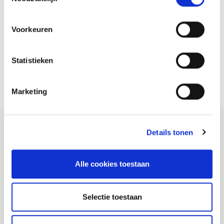
Voorkeuren
Statistieken
00:00
00:20
Marketing
Details tonen
Alle cookies toestaan
Veiligheidsregio Brabant-Zuidoost
(VRBZO)
Selectie toestaan
Postbus 242
5600 AE Eindhoven