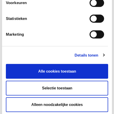
Voorkeuren
Vluchtelingenwerk ondersteunt vluchtelingen en
asielzoekers vanaf het moment dat ze worden
opgevangen in Nederland. Wil je helpen? Op
het
Statistieken
platform van Vluchtelingenwerk
staat meer
informatie.
Marketing
Ik wil een Oekraïense vluchteling
onderdak geven
Particulieren/inwoners:
Details tonen
Het
Rode Kruis
,
Vluchtelingenwerk
Nederland
en het
Leger des Heils
werken
samen om op een veilige manier particuliere
Alle cookies toestaan
opvang in te kunnen zetten. Deze 3
organisaties werven, screenen en
begeleiden gastgezinnen en/of woonruimten
Selectie toestaan
voor gemeenten. Je kunt je ook aanmelden
voor de opvang van vluchtelingen
bij
Takecarebnb
.
Informatienummer Rode
Alleen noodzakelijke cookies
Kruis voor hulp vragen en bieden: 070-
4455888