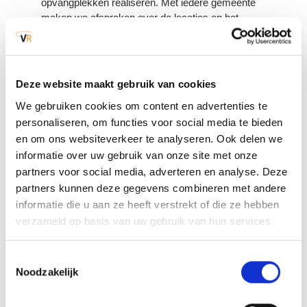
opvangplekken realiseren. Met iedere gemeente
maken we afspraken over de locaties en het
aantal opvangplekken.
Vragen over opvang
Elke gemeente heeft een team dat zich
Deze website maakt gebruik van cookies
bezighoudt met de opvang van Oekraïense
We gebruiken cookies om content en advertenties te
vluchtelingen. Heb je vragen over de opvang in
personaliseren, om functies voor social media te bieden
jouw gemeente? Stel ze rechtstreeks aan je
en om ons websiteverkeer te analyseren. Ook delen we
gemeente. Of kijk op de website van je gemeente.
informatie over uw gebruik van onze site met onze
Vang je als particulier vluchtelingen op en wil je
partners voor social media, adverteren en analyse. Deze
meer informatie over de mogelijkheid om deze
partners kunnen deze gegevens combineren met andere
personen door te plaatsen naar een gemeentelijke
informatie die u aan ze heeft verstrekt of die ze hebben
opvanglocatie, stuur dan een mail naar
verzameld op basis van uw gebruik van hun services.
MakelaarsOekraine@vrbzo.nl
.
Voor alle overige vragen moet je naar jouw eigen
Toestemmingsselectie
gemeente.
Noodzakelijk
Ik wil vluchtelingen steunen