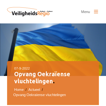
Naar hoofdinhoud
Menu
07-9-2022
Opvang Oekraïense
vluchtelingen
.
Home
/
Actueel
/
Opvang Oekraïense vluchtelingen