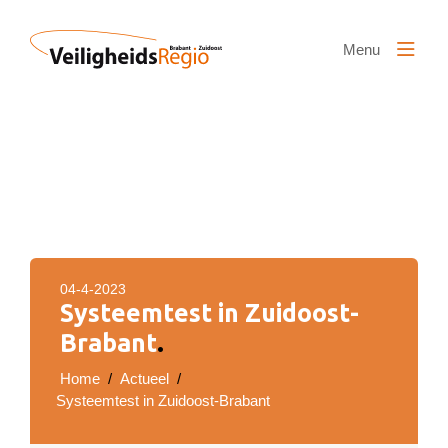
Naar hoofdinhoud
Menu
04-4-2023
Systeemtest in Zuidoost-
Brabant
.
Home
/
Actueel
/
Systeemtest in Zuidoost-Brabant