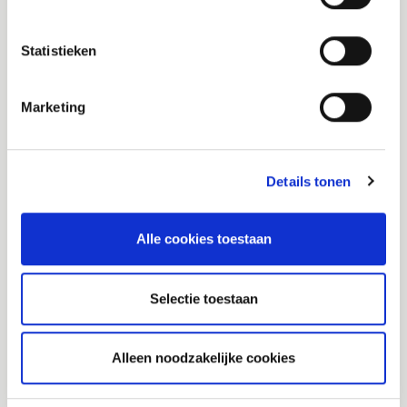
Statistieken
Veiligheidsregio Brabant-Zuidoost
(VRBZO)
Marketing
Postbus 242
5600 AE Eindhoven
info@vrbzo.nl
Details tonen
Alle cookies toestaan
Publicaties
Regionaal crisisplan
Selectie toestaan
Standaard- en maatwerkadvies ruimtelijke
ontwikkelingen
Werkwijzer risicobeheersing
Alleen noodzakelijke cookies
Jaaroverzicht 2025