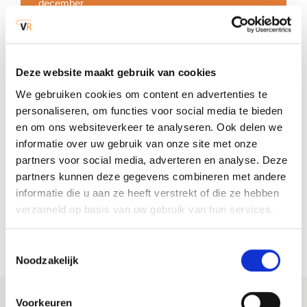
december
01-12-2020
Deze website maakt gebruik van cookies
Vanwege de ingang van de
Tijdelijke wet
maatregelen COVID-19
wordt de regionale
We gebruiken cookies om content en advertenties te
noodverordening (van 18 november 2020)
personaliseren, om functies voor social media te bieden
ingetrokken vanaf 1 december 2020.
en om ons websiteverkeer te analyseren. Ook delen we
informatie over uw gebruik van onze site met onze
partners voor social media, adverteren en analyse. Deze
Heb je vragen over de maatregelen die zijn
partners kunnen deze gegevens combineren met andere
ingesteld om het coronavirus in te perken? Kijk
informatie die u aan ze heeft verstrekt of die ze hebben
dan op
Rijksoverheid.nl
of bel met het
verzameld op basis van uw gebruik van hun services.
informatienummer 0800-1351.
Toestemmingsselectie
Noodzakelijk
Voorkeuren