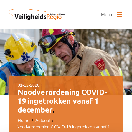
Naar hoofdinhoud
Menu
01-12-2020
Noodverordening COVID-
19 ingetrokken vanaf 1
december
.
Home
/
Actueel
/
Noodverordening COVID-19 ingetrokken vanaf 1