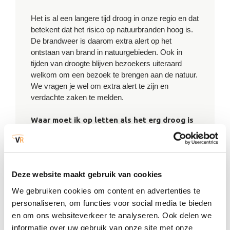
Het is al een langere tijd droog in onze regio en dat
betekent dat het risico op natuurbranden hoog is.
De brandweer is daarom extra alert op het
ontstaan van brand in natuurgebieden. Ook in
tijden van droogte blijven bezoekers uiteraard
welkom om een bezoek te brengen aan de natuur.
We vragen je wel om extra alert te zijn en
verdachte zaken te melden.
Waar moet ik op letten als het erg droog is
in de natuur?
• In natuurgebieden mag je geen open vuur
stoken. Ook vuurkorven, fakkels, wensballonnen
en vuurwerk zijn niet toegestaan, net als in de
Deze website maakt gebruik van cookies
natuur koken met open vuur op vaste
brandstoffen, zoals hout of houtskool/briketten.
We gebruiken cookies om content en advertenties te
• Ga ervan uit dat de eventueel verleende
personaliseren, om functies voor social media te bieden
ontheffing voor stookverboden niet meer geldig is;
en om ons websiteverkeer te analyseren. Ook delen we
zie de voorwaarden van de ontheffing of neem
informatie over uw gebruik van onze site met onze