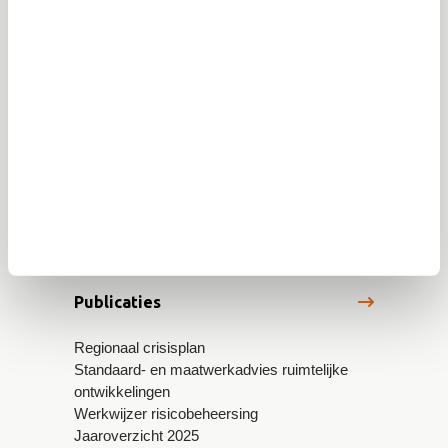
Veiligheidsregio Brabant-Zuidoost
(VRBZO)
Postbus 242
5600 AE Eindhoven
info@vrbzo.nl
Publicaties
Regionaal crisisplan
Standaard- en maatwerkadvies ruimtelijke
ontwikkelingen
Werkwijzer risicobeheersing
Jaaroverzicht 2025